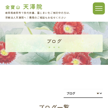
toggle
岐阜県岐阜市で永代供養、墓じまいをご検討中の方は、
naviga
宗教法人天澤院へ｜費用のご相談もお任せください
ブログ
ブログ一覧