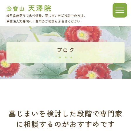
toggle
岐阜県岐阜市で永代供養、墓じまいをご検討中の方は、
naviga
宗教法人天澤院へ｜費用のご相談もお任せください
ブログ
墓じまいを検討した段階で専門家
に相談するのがおすすめです